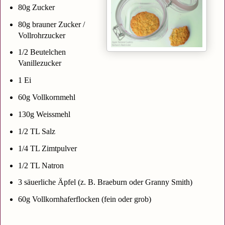
80g Zucker
80g brauner Zucker /
Vollrohrzucker
1/2 Beutelchen
Vanillezucker
1 Ei
60g Vollkornmehl
130g Weissmehl
1/2 TL Salz
1/4 TL Zimtpulver
1/2 TL Natron
3 säuerliche Äpfel (z. B. Braeburn oder Granny Smith)
60g Vollkornhaferflocken (fein oder grob)