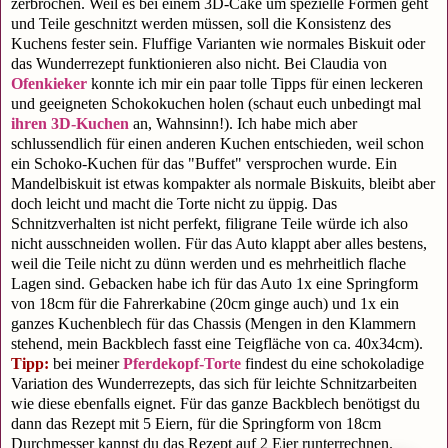
zerbrochen. Weil es bei einem 3D-Cake um spezielle Formen geht
und Teile geschnitzt werden müssen, soll die Konsistenz des
Kuchens fester sein. Fluffige Varianten wie normales Biskuit oder
das Wunderrezept funktionieren also nicht. Bei Claudia von
Ofenkieker
konnte ich mir ein paar tolle Tipps für einen leckeren
und geeigneten Schokokuchen holen (schaut euch unbedingt mal
ihren 3D-Kuchen
an, Wahnsinn!). Ich habe mich aber
schlussendlich für einen anderen Kuchen entschieden, weil schon
ein Schoko-Kuchen für das "Buffet" versprochen wurde. Ein
Mandelbiskuit ist etwas kompakter als normale Biskuits, bleibt aber
doch leicht und macht die Torte nicht zu üppig. Das
Schnitzverhalten ist nicht perfekt, filigrane Teile würde ich also
nicht ausschneiden wollen. Für das Auto klappt aber alles bestens,
weil die Teile nicht zu dünn werden und es mehrheitlich flache
Lagen sind. Gebacken habe ich für das Auto 1x eine Springform
von 18cm für die Fahrerkabine (20cm ginge auch) und 1x ein
ganzes Kuchenblech für das Chassis (Mengen in den Klammern
stehend, mein Backblech fasst eine Teigfläche von ca. 40x34cm).
Tipp:
bei meiner
Pferdekopf-Torte
findest du eine schokoladige
Variation des Wunderrezepts, das sich für leichte Schnitzarbeiten
wie diese ebenfalls eignet. Für das ganze Backblech benötigst du
dann das Rezept mit 5 Eiern, für die Springform von 18cm
Durchmesser kannst du das Rezept auf 2 Eier runterrechnen.