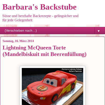
Barbara's Backstube
Süsse und herzhafte Backrezepte - gelingsicher und
für jede Gelegenheit
▼
Sonntag, 16. März 2014
Lightning McQueen Torte
(Mandelbiskuit mit Beerenfüllung)