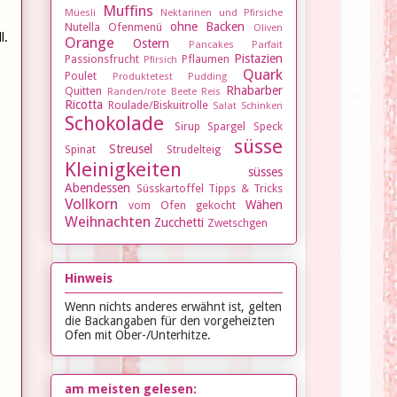
Muffins
Müesli
Nektarinen und Pfirsiche
ohne Backen
Nutella
Ofenmenü
Oliven
l.
Orange
Ostern
Pancakes
Parfait
Pistazien
Passionsfrucht
Pflaumen
Pfirsich
Quark
Poulet
Produktetest
Pudding
Rhabarber
Quitten
Randen/rote Beete
Reis
Ricotta
Roulade/Biskuitrolle
Salat
Schinken
Schokolade
Sirup
Spargel
Speck
süsse
Streusel
Spinat
Strudelteig
Kleinigkeiten
süsses
Abendessen
Süsskartoffel
Tipps & Tricks
Vollkorn
Wähen
vom Ofen gekocht
Weihnachten
Zucchetti
Zwetschgen
Hinweis
Wenn nichts anderes erwähnt ist, gelten
die Backangaben für den vorgeheizten
Ofen mit Ober-/Unterhitze.
am meisten gelesen: