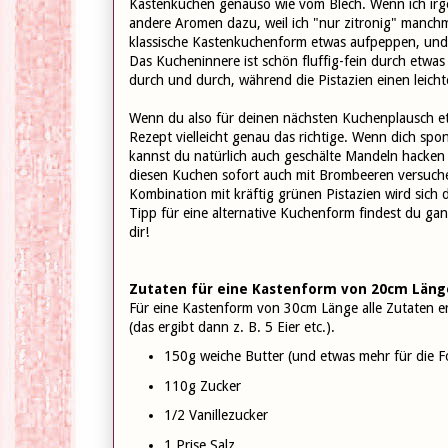
Kastenkuchen genauso wie vom Blech. Wenn ich irge
andere Aromen dazu, weil ich "nur zitronig" manchma
klassische Kastenkuchenform etwas aufpeppen, und e
Das Kucheninnere ist schön fluffig-fein durch etwas
durch und durch, während die Pistazien einen leic
Wenn du also für deinen nächsten Kuchenplausch et
Rezept vielleicht genau das richtige. Wenn dich spo
kannst du natürlich auch geschälte Mandeln hacken
diesen Kuchen sofort auch mit Brombeeren versuchen
Kombination mit kräftig grünen Pistazien wird sich
Tipp für eine alternative Kuchenform findest du g
dir!
Zutaten für eine Kastenform von 20cm Läng
Für eine Kastenform von 30cm Länge alle Zutaten e
(das ergibt dann z. B. 5 Eier etc.).
150g weiche Butter (und etwas mehr für die 
110g Zucker
1/2 Vanillezucker
1 Prise Salz