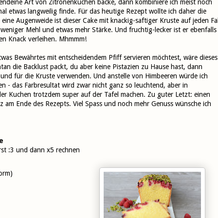
ndeine Art von Zitronenkuchen backe, dann kombiniere ich meist noch
l etwas langweilig finde. Für das heutige Rezept wollte ich daher die
ine Augenweide ist dieser Cake mit knackig-saftiger Kruste auf jeden Fal
 weniger Mehl und etwas mehr Stärke. Und fruchtig-lecker ist er ebenfalls
hten Knack verleihen. Mhmmm!
was Bewährtes mit entscheidendem Pfiff servieren möchtest, wäre dieses
ntan die Backlust packt, du aber keine Pistazien zu Hause hast, dann
 und für die Kruste verwenden. Und anstelle von Himbeeren würde ich
 - das Farbresultat wird zwar nicht ganz so leuchtend, aber in
 der Kuchen trotzdem super auf der Tafel machen. Zu guter Letzt: einen
anz am Ende des Rezepts. Viel Spass und noch mehr Genuss wünsche ich
e
rst :3 und dann x5 rechnen
Form)