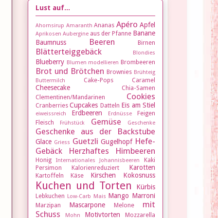
Lust auf...
Apéro
Apfel
Ananas
Ahornsirup
Amaranth
Banane
aus der Pfanne
Aprikosen
Aubergine
Beeren
Baumnuss
Birnen
Blätterteiggebäck
Blondies
Blueberry
Brombeeren
Blumen modellieren
Brot und Brötchen
Brownies
Brühteig
Cake-Pops
Caramel
Buttermilch
Cheesecake
Chia-Samen
Cookies
Clementinen/Mandarinen
Cupcakes
Eis am Stiel
Cranberries
Datteln
Erdbeeren
Feigen
eiweissreich
Erdnüsse
Gemüse
Fleisch
Frühstück
Geschenke
Geschenke aus der Backstube
Guetzli
Hefe-
Glace
Gugelhopf
Griess
Gebäck
Herzhaftes
Himbeeren
Honig
Kaki
Internationales
Johannisbeeren
Karotten
Persimon
Kalorienreduziert
Kirschen
Kokosnuss
Kartoffeln
Käse
Kuchen und Torten
Kürbis
Mango
Marroni
Lebkuchen
Low-Carb
Mais
mit
Mascarpone
Marzipan
Melone
Schuss
Motivtorten
Mozzarella
Mohn