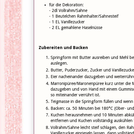
für die Dekoration:
- 2dl Vollrahm/Sahne
- 1 Beutelchen Rahmhalter/Sahnesteif
- 1 EL Vanillezucker
- 2 EL gemahlene Haselnüsse
Zubereiten und Backen
Springform mit Butter ausreiben und Mehl be
auslegen.
Butter, Puderzucker, Zucker und Vanillezucker
Eier nacheinander dazugeben und weiterrühren,
Marronipüree/Maronenpüree kurz unter die M
dazugeben und von Hand mit einem Gummisch
so miteinander verrührt ist.
Teigmasse in die Springform füllen und wenn n
Backen: ca. 50 Minuten bei 180°C (Ober- und
Kuchen herausnehmen und 10 Minuten abküh
entfernen und Kuchen vollständig auskühlen 
Vollrahm/Sahne leicht steif schlagen, den Ra
Vanillezucker einrieseln lassen, dann vollständ