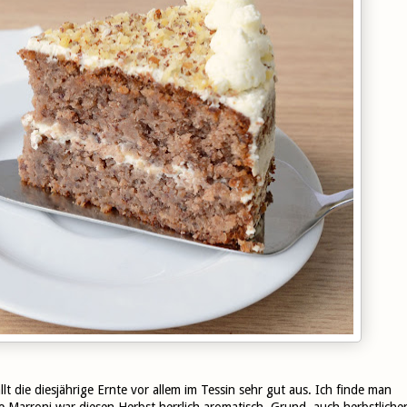
t die diesjährige Ernte vor allem im Tessin sehr gut aus. Ich finde man
se Marroni war diesen Herbst herrlich aromatisch. Grund, auch herbstliche