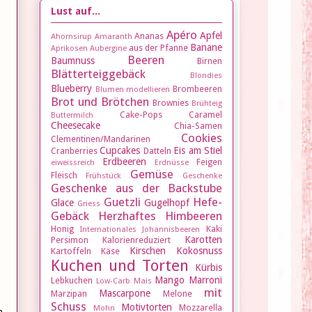
Lust auf...
Apéro
Apfel
Ananas
Ahornsirup
Amaranth
Banane
aus der Pfanne
Aprikosen
Aubergine
Beeren
Baumnuss
Birnen
Blätterteiggebäck
Blondies
Blueberry
Brombeeren
Blumen modellieren
Brot und Brötchen
Brownies
Brühteig
Cake-Pops
Caramel
Buttermilch
Cheesecake
Chia-Samen
Cookies
Clementinen/Mandarinen
Cupcakes
Eis am Stiel
Cranberries
Datteln
Erdbeeren
Feigen
eiweissreich
Erdnüsse
Gemüse
Fleisch
Frühstück
Geschenke
Geschenke aus der Backstube
Guetzli
Hefe-
Glace
Gugelhopf
Griess
Gebäck
Herzhaftes
Himbeeren
Honig
Kaki
Internationales
Johannisbeeren
Karotten
Persimon
Kalorienreduziert
Kirschen
Kokosnuss
Kartoffeln
Käse
Kuchen und Torten
Kürbis
Mango
Marroni
Lebkuchen
Low-Carb
Mais
mit
Mascarpone
Marzipan
Melone
Schuss
Motivtorten
Mozzarella
Mohn
n