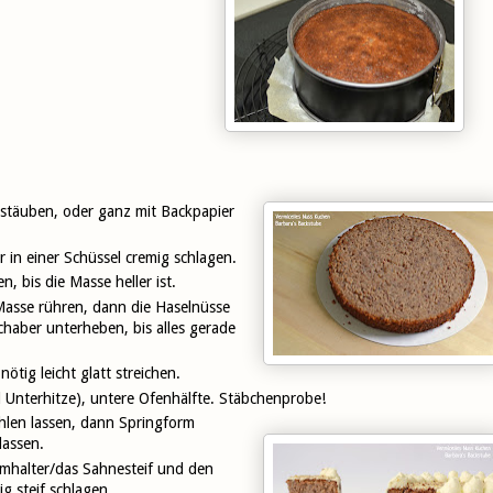
stäuben, oder ganz mit Backpapier
 in einer Schüssel cremig schlagen.
 bis die Masse heller ist.
asse rühren, dann die Haselnüsse
aber unterheben, bis alles gerade
ötig leicht glatt streichen.
 Unterhitze), untere Ofenhälfte. Stäbchenprobe!
len lassen, dann Springform
lassen.
hmhalter/das Sahnesteif und den
ig steif schlagen.