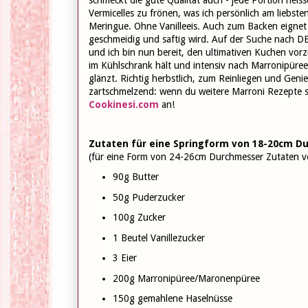
Vermicelles zu frönen, was ich persönlich am liebs
Meringue. Ohne Vanilleeis. Auch zum Backen eignet
geschmeidig und saftig wird. Auf der Suche nach DE
und ich bin nun bereit, den ultimativen Kuchen vorzus
im Kühlschrank hält und intensiv nach Marronipüree
glänzt. Richtig herbstlich, zum Reinliegen und Gen
zartschmelzend: wenn du weitere Marroni Rezepte s
Cookinesi.com
an!
Zutaten für eine Springform von 18-20cm D
(für eine Form von 24-26cm Durchmesser Zutaten v
90g Butter
50g Puderzucker
100g Zucker
1 Beutel Vanillezucker
3 Eier
200g Marronipüree/Maronenpüree
150g gemahlene Haselnüsse