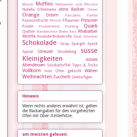
Muffins
Müesli
Nektarinen und Pfirsiche
ohne Backen
Nutella
Ofenmenü
Oliven
Orange
Ostern
Pancakes
Parfait
Pistazien
Passionsfrucht
Pflaumen
Pfirsich
e
Quark
Poulet
Produktetest
Pudding
Rhabarber
Quitten
Randen/rote Beete
Reis
Ricotta
Roulade/Biskuitrolle
Salat
Schinken
Schokolade
Sirup
Spargel
Speck
süsse
Streusel
Spinat
Strudelteig
Kleinigkeiten
süsses
Abendessen
Süsskartoffel
Tipps & Tricks
Vollkorn
Wähen
vom Ofen gekocht
Weihnachten
Zucchetti
Zwetschgen
Hinweis
Wenn nichts anderes erwähnt ist, gelten
die Backangaben für den vorgeheizten
Ofen mit Ober-/Unterhitze.
am meisten gelesen: