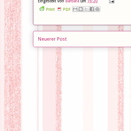
Eingestellt von
Barbara
um
16:20
Print
PDF
Neuerer Post