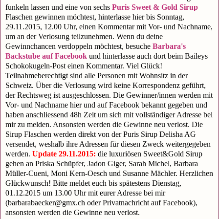
funkeln lassen und eine von sechs
Puris Sweet & Gold Sirup
Flaschen gewinnen möchtest, hinterlasse hier bis Sonntag,
29.11.2015, 12.00 Uhr, einen Kommentar mit Vor- und Nachname,
um an der Verlosung teilzunehmen. Wenn du deine
Gewinnchancen verdoppeln möchtest, besuche
Barbara's
Backstube auf Facebook
und hinterlasse auch dort beim Baileys
Schokokugeln-Post einen Kommentar. Viel Glück!
Teilnahmeberechtigt sind alle Personen mit Wohnsitz in der
Schweiz. Über die Verlosung wird keine Korrespondenz geführt,
der Rechtsweg ist ausgeschlossen. Die Gewinner/innen werden mit
Vor- und Nachname hier und auf Facebook bekannt gegeben und
haben anschliessend 48h Zeit um sich mit vollständiger Adresse bei
mir zu melden. Ansonsten werden die Gewinne neu verlost. Die
Sirup Flaschen werden direkt von der Puris Sirup Delisha AG
versendet, weshalb ihre Adressen für diesen Zweck weitergegeben
werden.
Update 29.11.2015:
die luxuriösen Sweet&Gold Sirup
gehen an Priska Schüpfer, Jadon Giger, Sarah Michel, Barbara
Müller-Cueni, Moni Kern-Oesch und Susanne Mächler. Herzlichen
Glückwunsch!
Bitte meldet euch bis spätestens Dienstag,
01.12.2015 um 13.00 Uhr mit eurer Adresse bei mir
(barbarabaecker@gmx.ch oder Privatnachricht auf Facebook),
ansonsten werden die Gewinne neu verlost.