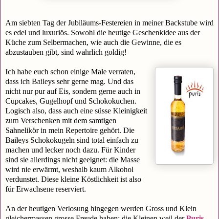
Am siebten Tag der Jubiläums-Festereien in meiner Backstube wird
es edel und luxuriös. Sowohl die heutige Geschenkidee aus der
Küche zum Selbermachen, wie auch die Gewinne, die es
abzustauben gibt, sind wahrlich goldig!
Ich habe euch schon einige Male verraten,
dass ich Baileys sehr gerne mag. Und das
nicht nur pur auf Eis, sondern gerne auch in
Cupcakes, Gugelhopf und Schokokuchen.
Logisch also, dass auch eine süsse Kleinigkeit
zum Verschenken mit dem samtigen
Sahnelikör in mein Repertoire gehört. Die
Baileys Schokokugeln sind total einfach zu
machen und lecker noch dazu. Für Kinder
sind sie allerdings nicht geeignet: die Masse
wird nie erwärmt, weshalb kaum Alkohol
verdunstet. Diese kleine Köstlichkeit ist also
für Erwachsene reserviert.
An der heutigen Verlosung hingegen werden Gross und Klein
gleichermassen grosse Freude haben; die Kleinen weil der
Puris