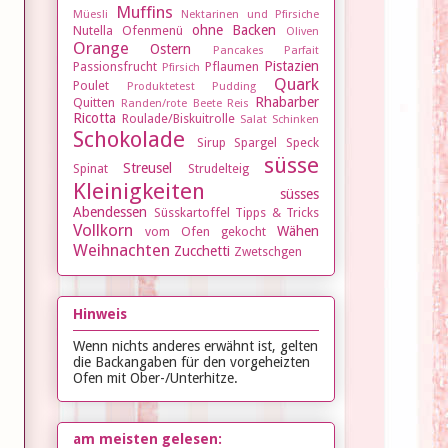
Muffins
Müesli
Nektarinen und Pfirsiche
ohne Backen
Nutella
Ofenmenü
Oliven
Orange
Ostern
Pancakes
Parfait
Pistazien
Passionsfrucht
Pflaumen
Pfirsich
Quark
Poulet
Produktetest
Pudding
Rhabarber
Quitten
Randen/rote Beete
Reis
Ricotta
Roulade/Biskuitrolle
Salat
Schinken
Schokolade
Sirup
Spargel
Speck
süsse
Streusel
Spinat
Strudelteig
Kleinigkeiten
süsses
Abendessen
Süsskartoffel
Tipps & Tricks
Vollkorn
Wähen
vom Ofen gekocht
Weihnachten
Zucchetti
Zwetschgen
Hinweis
Wenn nichts anderes erwähnt ist, gelten
die Backangaben für den vorgeheizten
Ofen mit Ober-/Unterhitze.
am meisten gelesen: