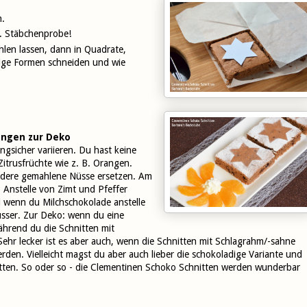
n.
e. Stäbchenprobe!
len lassen, dann in Quadrate,
ige Formen schneiden und wie
ungen zur Deko
ngsicher variieren. Du hast keine
trusfrüchte wie z. B. Orangen.
ndere gemahlene Nüsse ersetzen. Am
 Anstelle von Zimt und Pfeffer
wenn du Milchschokolade anstelle
sser. Zur Deko: wenn du eine
hrend du die Schnitten mit
Sehr lecker ist es aber auch, wenn die Schnitten mit Schlagrahm/-sahne
den. Vielleicht magst du aber auch lieber die schokoladige Variante und
tten. So oder so - die Clementinen Schoko Schnitten werden wunderbar