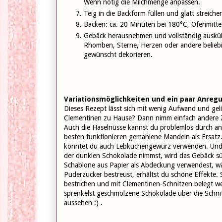
Wenn nötig die Milchmenge anpassen.
Teig in die Backform füllen und glatt streiche
Backen: ca. 20 Minuten bei 180°C, Ofenmitt
Gebäck herausnehmen und vollständig ausküh
Rhomben, Sterne, Herzen oder andere belieb
gewünscht dekorieren.
Variationsmöglichkeiten und ein paar Anreg
Dieses Rezept lässt sich mit wenig Aufwand und geli
Clementinen zu Hause? Dann nimm einfach andere Zi
Auch die Haselnüsse kannst du problemlos durch a
besten funktionieren gemahlene Mandeln als Ersatz.
könntet du auch Lebkuchengewürz verwenden. Und 
der dunklen Schokolade nimmst, wird das Gebäck sü
Schablone aus Papier als Abdeckung verwendest, wä
Puderzucker bestreust, erhältst du schöne Effekte. 
bestrichen und mit Clementinen-Schnitzen belegt wer
sprenkelst geschmolzene Schokolade über die Schni
aussehen :) .