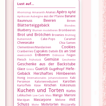
Lust auf...
Apéro
Apfel
Ananas
Ahornsirup
Amaranth
Banane
aus der Pfanne
Aprikosen
Aubergine
Beeren
Baumnuss
Birnen
Blätterteiggebäck
Blondies
Blueberry
Brombeeren
Blumen modellieren
Brot und Brötchen
Brownies
Brühteig
Cake-Pops
Caramel
Buttermilch
Cheesecake
Chia-Samen
Cookies
Clementinen/Mandarinen
Cupcakes
Eis am Stiel
Cranberries
Datteln
Erdbeeren
Feigen
eiweissreich
Erdnüsse
Gemüse
Fleisch
Frühstück
Geschenke
Geschenke aus der Backstube
Guetzli
Hefe-
Glace
Gugelhopf
Griess
Gebäck
Herzhaftes
Himbeeren
Honig
Kaki
Internationales
Johannisbeeren
Karotten
Persimon
Kalorienreduziert
Kirschen
Kokosnuss
Kartoffeln
Käse
Kuchen und Torten
Kürbis
Mango
Marroni
Lebkuchen
Low-Carb
Mais
mit
Mascarpone
Marzipan
Melone
Schuss
Motivtorten
Mozzarella
Mohn