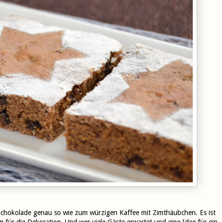
 Schokolade genau so wie zum würzigen Kaffee mit Zimthäubchen. Es ist
m für die Dekoration. Und wer viele Gäste erwartet und eine Idee für ein