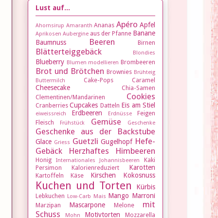
Lust auf...
Apéro
Apfel
Ananas
Ahornsirup
Amaranth
Banane
aus der Pfanne
Aprikosen
Aubergine
Beeren
Baumnuss
Birnen
Blätterteiggebäck
Blondies
Blueberry
Brombeeren
Blumen modellieren
Brot und Brötchen
Brownies
Brühteig
Cake-Pops
Caramel
Buttermilch
Cheesecake
Chia-Samen
Cookies
Clementinen/Mandarinen
Cupcakes
Eis am Stiel
Cranberries
Datteln
Erdbeeren
Feigen
eiweissreich
Erdnüsse
Gemüse
Fleisch
Frühstück
Geschenke
Geschenke aus der Backstube
Guetzli
Hefe-
Glace
Gugelhopf
Griess
Gebäck
Herzhaftes
Himbeeren
Honig
Kaki
Internationales
Johannisbeeren
Karotten
Persimon
Kalorienreduziert
Kirschen
Kokosnuss
Kartoffeln
Käse
Kuchen und Torten
Kürbis
Mango
Marroni
Lebkuchen
Low-Carb
Mais
mit
Mascarpone
Marzipan
Melone
Schuss
Motivtorten
Mozzarella
Mohn