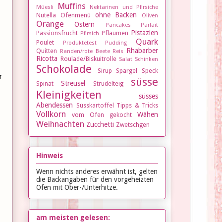
Muffins
Müesli
Nektarinen und Pfirsiche
ohne Backen
Nutella
Ofenmenü
Oliven
Orange
Ostern
Pancakes
Parfait
Pistazien
Passionsfrucht
Pflaumen
Pfirsich
Quark
Poulet
Produktetest
Pudding
Rhabarber
Quitten
Randen/rote Beete
Reis
Ricotta
Roulade/Biskuitrolle
Salat
Schinken
Schokolade
Sirup
Spargel
Speck
r
süsse
Streusel
Spinat
Strudelteig
Kleinigkeiten
süsses
Abendessen
Süsskartoffel
Tipps & Tricks
Vollkorn
Wähen
vom Ofen gekocht
Weihnachten
Zucchetti
Zwetschgen
Hinweis
Wenn nichts anderes erwähnt ist, gelten
die Backangaben für den vorgeheizten
Ofen mit Ober-/Unterhitze.
am meisten gelesen: