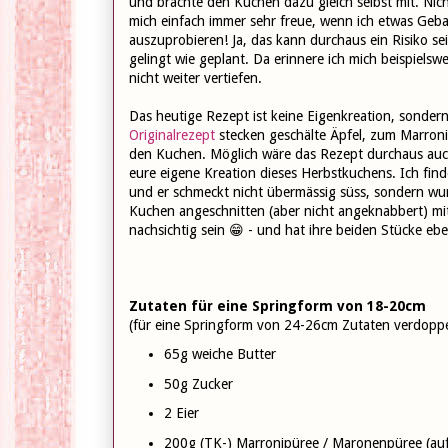
und brachte den Kuchen dazu gleich selbst mit. Nich
mich einfach immer sehr freue, wenn ich etwas Geb
auszuprobieren! Ja, das kann durchaus ein Risiko se
gelingt wie geplant. Da erinnere ich mich beispielsw
nicht weiter vertiefen.
Das heutige Rezept ist keine Eigenkreation, sondern
Originalrezept
stecken geschälte Äpfel, zum Marroni
den Kuchen. Möglich wäre das Rezept durchaus auch 
eure eigene Kreation dieses Herbstkuchens. Ich find
und er schmeckt nicht übermässig süss, sondern wun
Kuchen angeschnitten (aber nicht angeknabbert) m
nachsichtig sein 😁 - und hat ihre beiden Stücke ebe
Zutaten für eine Springform von 18-20cm
(für eine Springform von 24-26cm Zutaten verdoppe
65g weiche Butter
50g Zucker
2 Eier
200g (TK-) Marronipüree / Maronenpüree (au