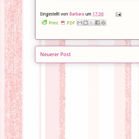
Eingestellt von
Barbara
um
17:30
Print
PDF
Neuerer Post