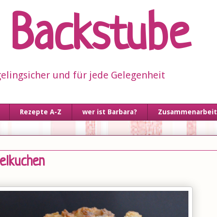
s Backstube
elingsicher und für jede Gelegenheit
Rezepte A-Z
wer ist Barbara?
Zusammenarbeit 
selkuchen