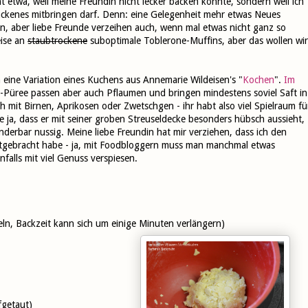
t etwa, weil meine Freundin nicht lecker backen könnte, sondern weil ich
ackenes mitbringen darf. Denn: eine Gelegenheit mehr etwas Neues
in, aber liebe Freunde verzeihen auch, wenn mal etwas nicht ganz so
eise an
staubtrockene
suboptimale Toblerone-Muffins, aber das wollen wir
 eine Variation eines Kuchens aus Annemarie Wildeisen's "
Kochen
".
Im
-Püree passen aber auch Pflaumen und bringen mindestens soviel Saft in
mit Birnen, Aprikosen oder Zwetschgen - ihr habt also viel Spielraum fü
e ja, dass er mit seiner groben Streuseldecke besonders hübsch aussieht,
derbar nussig. Meine liebe Freundin hat mir verziehen, dass ich den
itgebracht habe - ja, mit Foodbloggern muss man manchmal etwas
nfalls mit viel Genuss verspiesen.
ln, Backzeit kann sich um einige Minuten verlängern)
fgetaut)